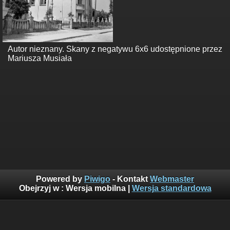
Autor nieznany. Skany z negatywu 6x6 udostępnione przez
Mariusza Musiała
Powered by
Piwigo
- Kontakt
Webmaster
Obejrzyj w :
Wersja mobilna
|
Wersja standardowa
Suma odwiedzin: 160546146
Najczęściej oglądane w ciągu ostatnich 10 minut:
257
Wyświetlenia z obecnej godziny: 1338