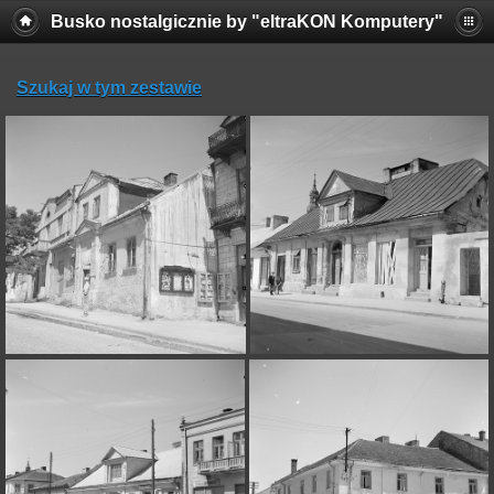
Busko nostalgicznie by "eltraKON Komputery"
Szukaj w tym zestawie