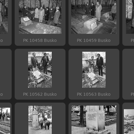
ko
PK 10458 Busko
PK 10459 Busko
P
ko
PK 10562 Busko
PK 10563 Busko
P