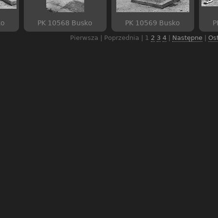
ko
PK 10568 Busko
PK 10569 Busko
P
Pierwsza | Poprzednia |
1
2
3
4
|
Następne
|
Os