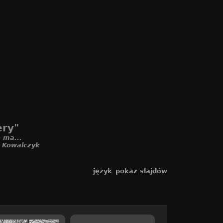
ery"
 ma...
. Kowalczyk
język
pokaz slajdów