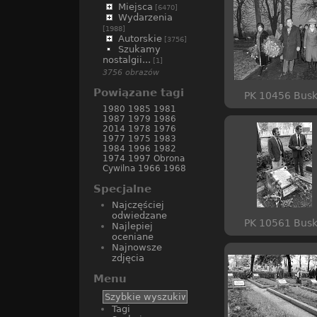
Miejsca
[6470]
Wydarzenia
[1988]
Autorskie
[3756]
Szukamy
nostalgii...
[1]
3756 obrazów
Powiązane tagi
PK 10456 Bus
1980
1985
1981
1987
1979
1986
2014
1978
1976
1977
1975
1983
1984
1996
1982
1974
1997
Obrona
Cywilna
1966
1968
Specjalne
Najczęściej
odwiedzane
PK 10561 Bus
Najlepiej
oceniane
Najnowsze
zdjęcia
Menu
Tagi