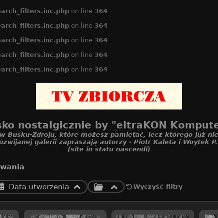
arch_filters.inc.php
on line
364
arch_filters.inc.php
on line
364
arch_filters.inc.php
on line
364
arch_filters.inc.php
on line
364
arch_filters.inc.php
on line
364
ko nostalgicznie by "eltraKON Komput
 w Busku-Zdroju, które możesz pamiętać, lecz którego już nie
ozwijanej galerii zapraszają autorzy - Piotr Kaleta i Woytek P
(site in statu nascendi)
iwania
Data utworzenia
Wyczyść filtry