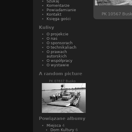
Szukaj
Komentarze
Powiadamianie
PK 10567 Bus
Kontakt
Księga gości
Kulisy
O projekcie
O nas
O sponsorach
O technikaliach
O prawach
autorskich
O współpracy
O wystawie
A random picture
PK 07837 Busko
Powiązane albumy
Miejsca
4
Dom Kultury
6