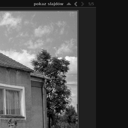
pokaz slajdów
5/5