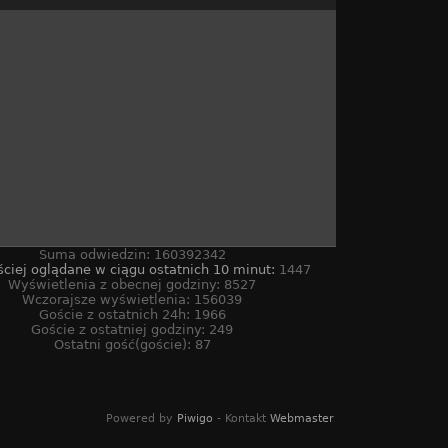
Suma odwiedzin: 160392342
ściej oglądane w ciągu ostatnich 10 minut:
1447
Wyświetlenia z obecnej godziny: 8527
Wczorajsze wyświetlenia: 156039
Goście z ostatnich 24h: 1966
Goście z ostatniej godziny: 249
Ostatni gość(goście): 87
Powered by
Piwigo
- Kontakt
Webmaster