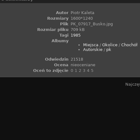
Autor
Piotr Kaleta
Rozmiary
1600*1240
Plik
PK_07917_Busko.jpg
Rozmiar pliku
709 kB
Tagi
1985
Albumy
Miejsca
/
Okolice
/
Chochół
Autorskie
/
pk
Odwiedzin
21518
Ocena
nieoceniane
Oceń to zdjęcie
Najczę