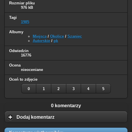
Rozmiar pliku
976 kB
Tagi
1985
Albumy
Miejsca
/
Okolice
/
Szaniec
Autorskie
/
pk
Odwiedzin
16776
Ocena
nieoceniane
Oceń to zdjęcie
0
1
2
3
4
5
0 komentarzy
Dodaj komentarz