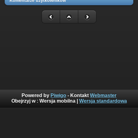
Komentarze użytkowników
Powered by
Piwigo
- Kontakt
Webmaster
Obejrzyj w :
Wersja mobilna
|
Wersja standardowa
Suma odwiedzin: 160575049
Najczęściej oglądane w ciągu ostatnich 10 minut:
744
Wyświetlenia z obecnej godziny: 4916
Goście z ostatnich 24h: 2148
Goście z ostatniej godziny: 258