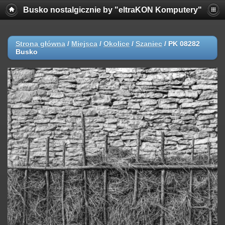
Busko nostalgicznie by "eltraKON Komputery"
Strona główna
/
Miejsca
/
Okolice
/
Szaniec
/
PK 08282
Busko