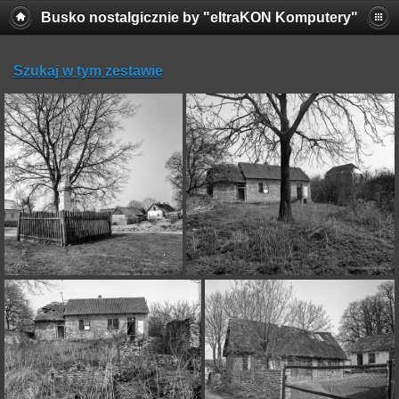
Busko nostalgicznie by "eltraKON Komputery"
Szukaj w tym zestawie