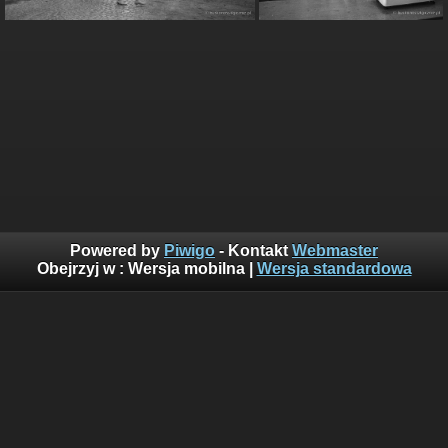
Powered by
Piwigo
- Kontakt
Webmaster
Obejrzyj w :
Wersja mobilna
|
Wersja standardowa
Suma odwiedzin: 160541235
Najczęściej oglądane w ciągu ostatnich 10 minut:
214
Wyświetlenia z obecnej godziny: 1368
Goście z ostatnich 24h: 1909
Goście z ostatniej godziny: 175
Ostatni gość(goście): 34