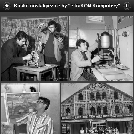
Busko nostalgicznie by "eltraKON Komputery"