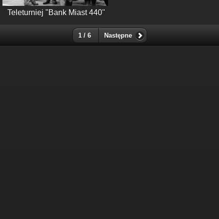
Teleturniej "Bank Miast 440"
1 / 6
Następne
Suma odwiedzin: 160279309
Najczęściej oglądane w ciągu ostatnich 10 minut:
846
Wyświetlenia z obecnej godziny: 3902
Wczorajsze wyświetlenia: 158467
Goście z ostatnich 24h: 2033