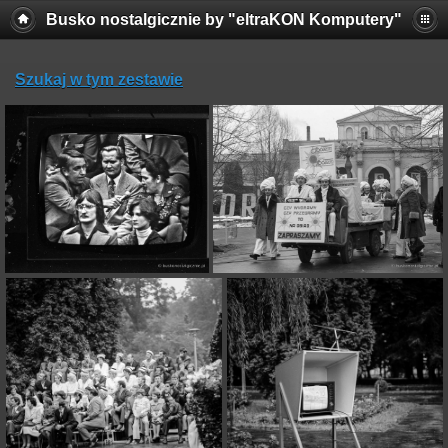
Busko nostalgicznie by "eltraKON Komputery"
Szukaj w tym zestawie