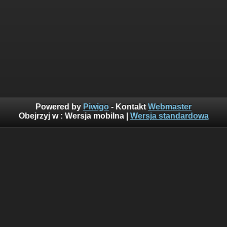
Powered by
Piwigo
- Kontakt
Webmaster
Obejrzyj w :
Wersja mobilna
|
Wersja standardowa
Suma odwiedzin: 160534652
Najczęściej oglądane w ciągu ostatnich 10 minut:
919
Wyświetlenia z obecnej godziny: 5885
Goście z ostatnich 24h: 1908
Goście z ostatniej godziny: 220
Ostatni gość(goście): 82