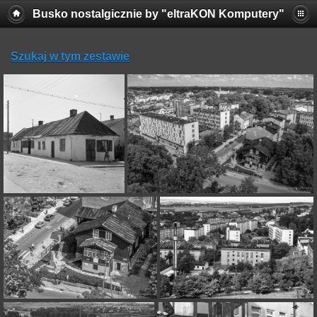
Busko nostalgicznie by "eltraKON Komputery"
Szukaj w tym zestawie