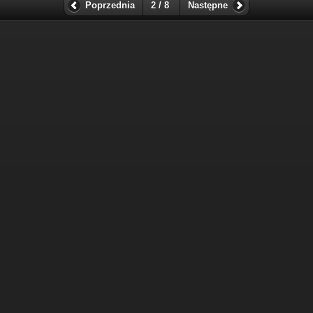
Poprzednia
2 / 8
Następne
Suma odwiedzin: 160784753
Najczęściej oglądane w ciągu ostatnich 10 minut:
561
Wyświetlenia z obecnej godziny: 3495
Wczorajsze wyświetlenia: 137533
Goście z ostatnich 24h: 2036
Goście z ostatniej godziny: 246
Ostatni gość(goście): 111