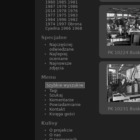
1980
1985
1981
1987
1979
1986
2014
1978
1976
1977
1975
1983
1984
1996
1982
1974
1997
Obrona
Cywilna
1966
1968
Specjalne
Najczęściej
odwiedzane
PK 10224 Bus
Najlepiej
oceniane
Najnowsze
zdjęcia
Menu
Tagi
Szukaj
Komentarze
Powiadamianie
PK 10231 Bus
Kontakt
Księga gości
Kulisy
O projekcie
O nas
O sponsorach