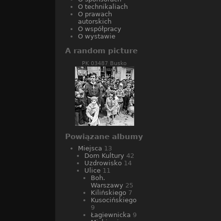
O technikaliach
O prawach
autorskich
O współpracy
O wystawie
A random picture
PK 03487 Busko
Powiązane albumy
Miejsca
13
Dom Kultury
42
Uzdrowisko
14
Ulice
11
Boh.
Warszawy
25
Kilińskiego
7
Kusocińskiego
9
Łagiewnicka
9