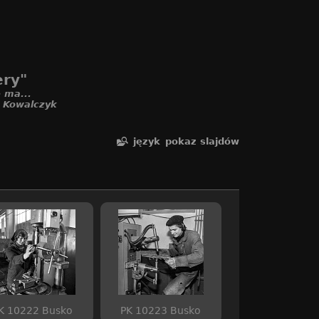
ery"
 ma...
. Kowalczyk
język
pokaz slajdów
K 10222 Busko
PK 10223 Busko