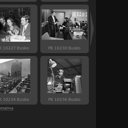
K 10227 Busko
PK 10230 Busko
K 10234 Busko
PK 10236 Busko
statnia