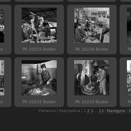
ko
PK 10225 Busko
PK 10226 Busko
P
ko
PK 10232 Busko
PK 10233 Busko
P
Pierwsza | Poprzednia |
1
2
3
...
13
|
Następne
|
O