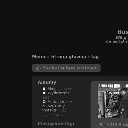
Bus
Witaj
Do wciąż r
Menu
»
Strona główna
/
Tag
Szukaj w tym zestawie
Albumy
Miejsca
[6470]
Wydarzenia
[1988]
Autorskie
[3756]
Szukamy
nostalgii...
[1]
3756 obrazów
Powiązane tagi
PK 10219 Bus