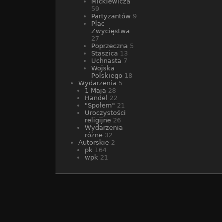
Mickiewicza
59
Partyzantów
9
Plac
Zwycięstwa
27
Poprzeczna
5
Staszica
13
Uchnasta
7
Wojska
Polskiego
18
Wydarzenia
5
1 Maja
28
Handel
22
"Społem"
21
Uroczystości
religijne
26
Wydarzenia
różne
32
Autorskie
2
pk
164
wpk
21